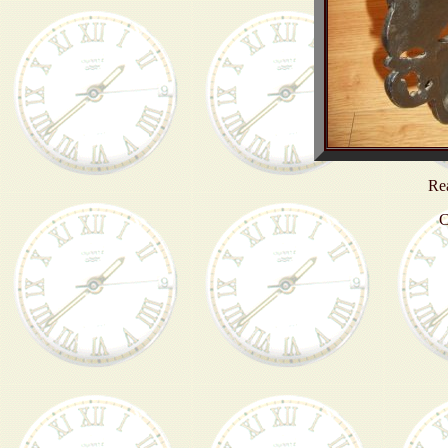
Rea
C