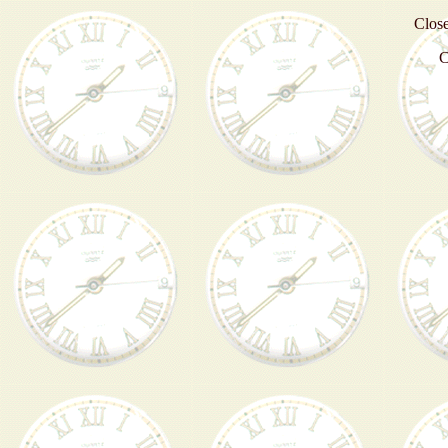
Close
C